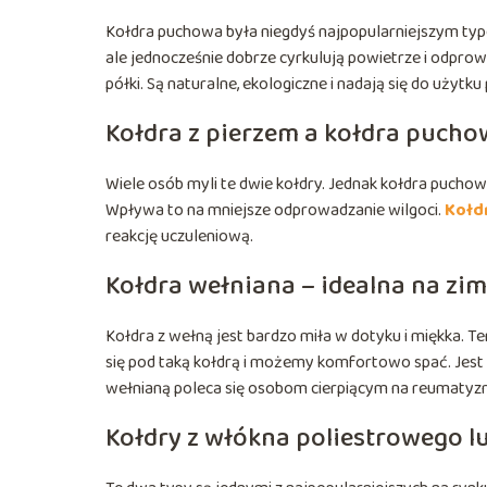
Kołdra puchowa była niegdyś najpopularniejszym typem.
ale jednocześnie dobrze cyrkulują powietrze i odprow
półki. Są naturalne, ekologiczne i nadają się do użytku
Kołdra z pierzem a kołdra puch
Wiele osób myli te dwie kołdry. Jednak kołdra puchowa
Wpływa to na mniejsze odprowadzanie wilgoci.
Kołd
reakcję uczuleniową.
Kołdra wełniana – idealna na zi
Kołdra z wełną jest bardzo miła w dotyku i miękka. Te
się pod taką kołdrą i możemy komfortowo spać. Jest 
wełnianą poleca się osobom cierpiącym na reumatyz
Kołdry z włókna poliestrowego l