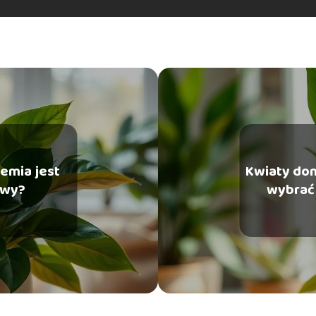
iemia jest
Kwiaty don
awy?
wybrać