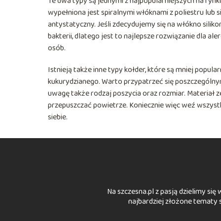
Te dwa typy są jednymi z najpopularniejszych na rynku.
wypełniona jest spiralnymi włóknami z poliestru lub si
antystatyczny. Jeśli zdecydujemy się na włókno silikono
bakterii, dlatego jest to najlepsze rozwiązanie dla a
osób.
Istnieją także inne typy kołder, które są mniej pop
kukurydzianego. Warto przypatrzeć się poszczególnym
uwagę także rodzaj poszycia oraz rozmiar. Materiał 
przepuszczać powietrze. Koniecznie więc weź wszystk
siebie.
Na szczesna.pl z pasją dzielimy się 
najbardziej złożone tematy s