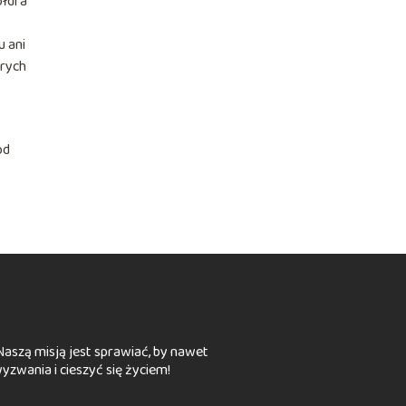
ołdra
u ani
órych
od
. Naszą misją jest sprawiać, by nawet
yzwania i cieszyć się życiem!