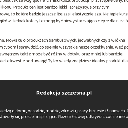
 Jest tak ze względu na ich niski koszt produkcji i przystępne ceny. K
likonu. Produkt ten jest bardzo lekki i sprężysty, a przy tym
we, to kołdra będzie jeszcze lżejsza i elastyczniejsza. Nie łapie kurz
lergików. Jednak kołdry te mogą być niewystarczająco ciepłe dla niekt
ularne. Mowa tu o produktach bambusowych, jedwabnych czy z włókna
 typom i sprawdzić, co spełnia wszystkie nasze oczekiwania. Weź p
zewnętrzny także może być różny w dotyku oraz mniej lub bardziej
ie te kwestie pod uwagę! Tylko wtedy znajdziesz idealny produkt dla
Redakcja szczesna.pl
wiedzą o domu, ogrodzie, modzie, zdrowiu, pracy, biznesie i finansach
tawały się proste i inspirujące. Razem łatwiej odkrywać codzienne w