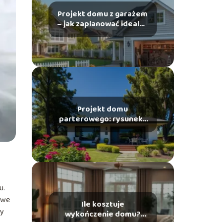
Projekt domu z garażem
– jak zaplanować idealną
przestrzeń?
Projekt domu
parterowego: rysunek i
inspiracje do realizacji
u.
owe
Ile kosztuje
zy
wykończenie domu?