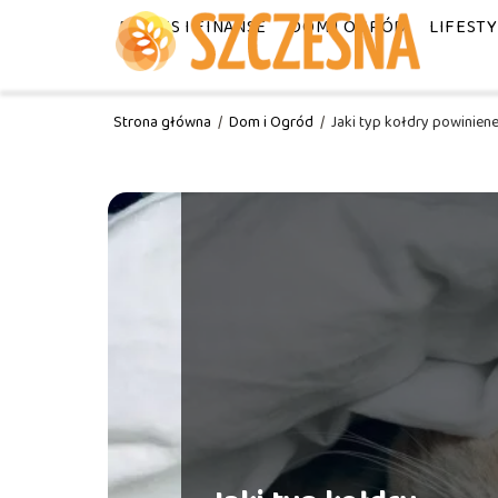
BIZNES I FINANSE
DOM I OGRÓD
LIFEST
Strona główna
/
Dom i Ogród
/
Jaki typ kołdry powinien