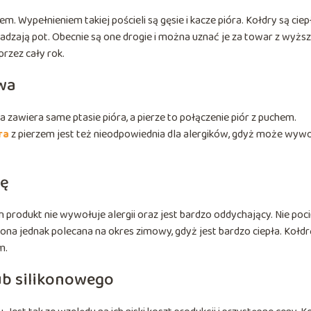
 Wypełnieniem takiej pościeli są gęsie i kacze pióra. Kołdry są ciepł
adzają pot. Obecnie są one drogie i można uznać je za towar z wyższ
 przez cały rok.
owa
 zawiera same ptasie pióra, a pierze to połączenie piór z puchem.
ra
z pierzem jest też nieodpowiednia dla alergików, gdyż może wyw
mę
n produkt nie wywołuje alergii oraz jest bardzo oddychający. Nie po
ona jednak polecana na okres zimowy, gdyż jest bardzo ciepła. Kołdr
m.
ub silikonowego