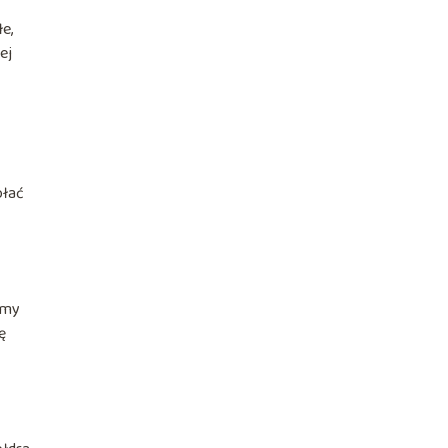
e,
ej
ołać
cimy
ę