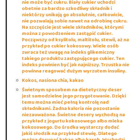
nie może być cukru. Biały cukier uchodzi
obetnie za bardzo szkodliwy składnik i
niektórzy unikają go absolutnie, całkowicie,
nie pozwalają sobie nawet na odrobinę cukru.
Na szczęście jest wiele składników, którymi
można z powodzeniem zastąpić cukier.
Począwszy od ksylitolu, maltitolu, stewii, aż na
przykład po cukier kokosowy. Wiele osób
zwraca też uwagę na indeks glikemiczny
takiego produktu zastępującego cukier. Ten
indeks powinien być jak najniższy. Trzustka nie
powinna reagować dużym wyrzutem insuliny.
Kokos, nasiona chia, kakao
Świetnym sposobem na dietetyczny deser
jest samodzielne jego przygotowanie. Dzięki
temu można mieć pełną kontrolę nad
składnikami. Żadna kaloria nie pozostanie
niezauważona. Świetne desery wychodzą na
przykład z jogurtu kokosowego albo mleka
kokosowego. Do środka wystarczy dodać
jakiś słodzik na przykład stewię. Dlatego
można dosypać kakao albo karob. Wychodzi