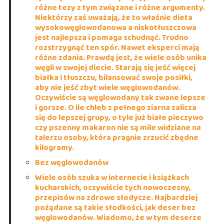
różne tezy z tym związane i różne argumenty.
Niektórzy zaś uważają, że to właśnie dieta
wysokowęglowodanowa a niskotłuszczowa
jest najlepsza i pomaga schudnąć. Trudno
rozstrzygnąć ten spór. Nawet eksperci mają
różne zdania. Prawdą jest, że wiele osób unika
węgli w swojej diecie. Starają się jeść więcej
białka i tłuszczu, bilansować swoje posiłki,
aby nie jeść zbyt wiele węglowodanów.
Oczywiście są węglowodany tak zwane lepsze
i gorsze. O ile chleb z pełnego ziarna zalicza
się do lepszej grupy, o tyle już białe pieczywo
czy pszenny makaron nie są mile widziane na
talerzu osoby, która pragnie zrzucić zbędne
kilogramy.
Bez węglowodanów
Wiele osób szuka w internecie i książkach
kucharskich, oczywiście tych nowoczesny,
przepisów na zdrowe słodycze. Najbardziej
pożądane są takie słodkości, jak deser bez
węglowodanów. Wiadomo, że w tym deserze