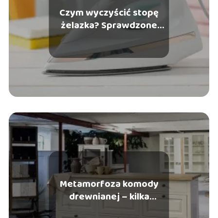
Czym wyczyścić stopę
żelazka? Sprawdzone
metody i porady
Metamorfoza komody
drewnianej – kilka
pomysłów